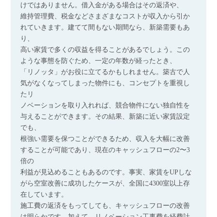
けではありません。借入金がある場合はその返済や、
維持管理費、税金などさまざまなコストが収入から引か
れていきます。建てて間もない期間なら、新築需要もあ
り、
高い家賃で多くの収益を得ることがあるでしょう。この
ような事態を防ぐため、一定の年数が経ったとき、
「リノッタ」がお役に立てるかもしれません。築古で人
気がなくなってしまった物件にも、コンセプトを重視し
たリ
ノベーションを取り入れれば、競合物件にない独自性を
与えることができます。その結果、新築に近い家賃設定
でも、
根強い需要を保つことができるため、収入を大幅に改善
することが可能であり、現在のキャッシュフローの2〜3
倍の
利益が見込めることもあるのです。事実、家賃をUPしな
がら空室改善に成功したケースが、全国に4300室以上存
在しています。
施工費の返済をもってしても、キャッシュフローの改善
は明らかです。加えて、リノベーション工事費を経費計