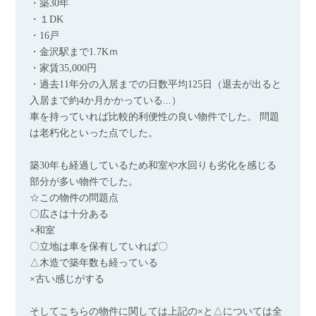
・築30年
・１DK
・16戸
・金沢駅まで1.7Kｍ
・家賃35,000円
・過去11年分の入居までの日数平均125日（退去が出ると
入居まで約4か月かかっている...）
車を持っていれば比較的利便性の良い物件でした。 問題
は老朽化といった点でした。
築30年も経過しているため和室や水回りも劣化を感じる
部分が多い物件でした。
☆この物件の問題点
〇広さは十分ある
×和室
〇立地は車を保有していれば〇
△木造で築年数も経っている
×古い感じがする
そしてこちらの物件に関しては上記の×と△については全