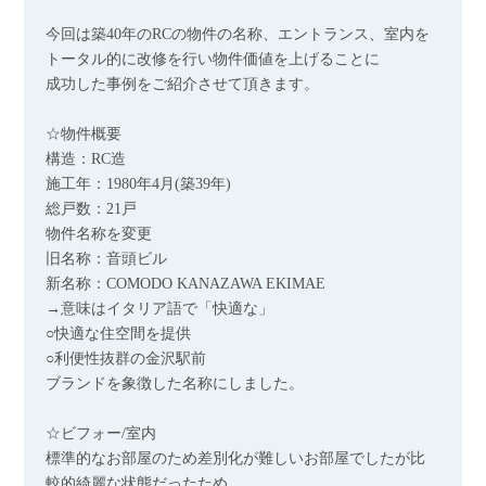
今回は築40年のRCの物件の名称、エントランス、室内を
トータル的に改修を行い物件価値を上げることに
成功した事例をご紹介させて頂きます。
☆物件概要
構造：RC造
施工年：1980年4月(築39年)
総戸数：21戸
物件名称を変更
旧名称：音頭ビル
新名称：COMODO KANAZAWA EKIMAE
→意味はイタリア語で「快適な」
○快適な住空間を提供
○利便性抜群の金沢駅前
ブランドを象徴した名称にしました。
☆ビフォー/室内
標準的なお部屋のため差別化が難しいお部屋でしたが比
較的綺麗な状態だったため、