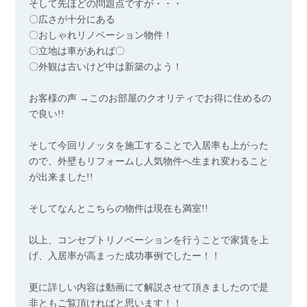
そして先ほどの問題点ですが・・・
〇広さが十分にある
〇おしゃれリノベーション物件！
〇立地は車があれば〇
〇外観は古いけど中は新築のよう！
お客様の声 →このお部屋のクオリティでお得に住めるの
で良い!!
そして今回リノッタを施工することで入居率も上がった
ので、外壁もリフォームし人気物件へ生まれ変わること
が出来ました!!
そしてなんとこちらの物件は現在も満室!!
以上、コンセプトリノベーションを行うことで家賃を上
げ、入居率が高まった成功事例でしたー！！
更に詳しい内容は動画にて解説させて頂きましたので是
非ともご覧頂ければと思います！！