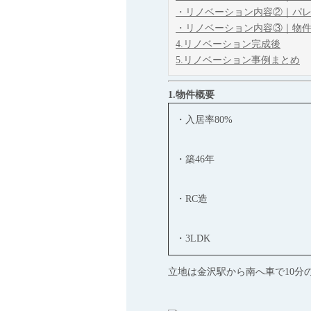
・リノベーション内容②｜パ
・リノベーション内容③｜物
4.リノベーション完成後
5.リノベーション事例まとめ
1.物件概要
・入居率80%
・築46年
・RC造
・3LDK
立地は金沢駅から南へ車で10分