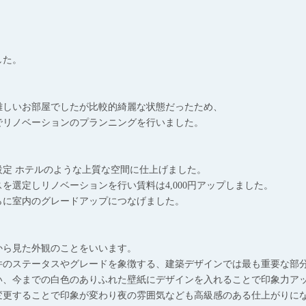
」
した。
難しいお部屋でしたが比較的綺麗な状態だったため、
でリノベーションのプランニングを行いました。
設定 ホテルのような上質な空間に仕上げました。
を選定しリノベーションを行い賃料は4,000円アップしました。
らに室内のグレードアップにつなげました。
から見た外観のことをいいます。
件のステータスやグレードを象徴する、建築デザインでは最も重要な部
い、今までの白色のありふれた壁紙にデザインを入れることで印象力ア
変更することで印象が変わり夜の雰囲気なども高級感のある仕上がりに