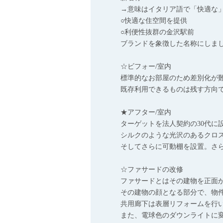
→意味はイタリア語で「快適な
○快適な住空間を提供
○利便性抜群の金沢駅前
ブランドを象徴した名称にしま
☆ビフォー/室内
標準的なお部屋のため差別化が
既存利用できるものは残す方向
★アフター/室内
ターゲットを法人契約の30代に
シルクのような光沢のあるクロス
そしてさらに可動棚を設置。さ
☆ファサードの改修
ファサードとはその建物を正面
その建物の顔となる部分で、物
共用廊下は表層リフォームを行
また、電球色のダウンライトに