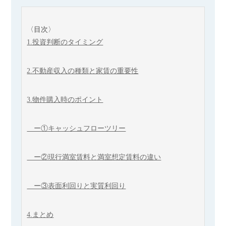
〈目次〉
1.投資判断のタイミング
2.不動産収入の種類と家賃の重要性
3.物件購入時のポイント
ー①キャッシュフローツリー
ー②現行満室賃料と満室想定賃料の違い
ー③表面利回りと実質利回り
4.まとめ