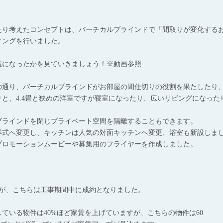
たり考えたコンセプトは、バーチカルブラインドで「間取りが変化する
ィングを行いました。
屋になったかを見ていきましょう！※動画参照
の通り、バーチカルブラインドがお部屋の間仕切りの役割を果たしたり
と、4.4畳と狭めの洋室ですが寝室になったり、広いリビングになった
ブラインドを閉じプライベート空間を隔離することもできます。
洋式へ変更し、キッチンは人気の対面キッチンへ変更、浴室も新設しま
プロモーションムービーや募集用のフライヤーを作成しました。
たが、こちらは工事期間中に成約となりました。
ている物件は40%ほど家賃を上げていますが、こちらの物件は60