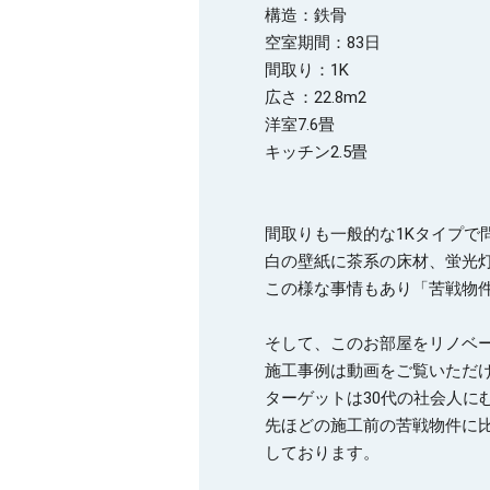
構造：鉄骨

空室期間：83日

間取り：1K

広さ：22.8m2

洋室7.6畳

間取りも一般的な1Kタイプで
白の壁紙に茶系の床材、蛍光灯
この様な事情もあり「苦戦物件
そして、このお部屋をリノベー
施工事例は動画をご覧いただけ
ターゲットは30代の社会人に
先ほどの施工前の苦戦物件に
しております。