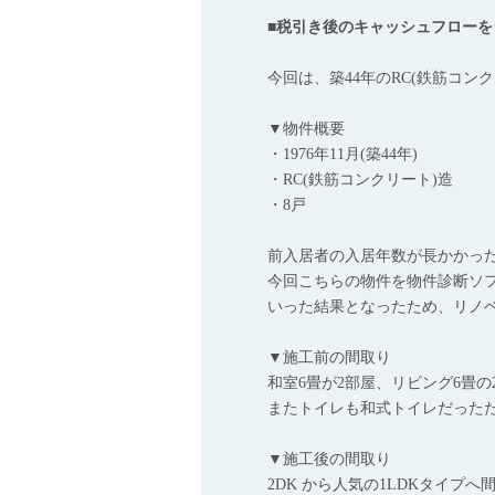
■税引き後のキャッシュフローを
今回は、築44年のRC(鉄筋コ
▼物件概要
・1976年11月(築44年)
・RC(鉄筋コンクリート)造
・8戸
前入居者の入居年数が長かかっ
今回こちらの物件を物件診断ソ
いった結果となったため、リノ
▼施工前の間取り
和室6畳が2部屋、リビング6畳の
またトイレも和式トイレだった
▼施工後の間取り
2DK から人気の1LDKタイ