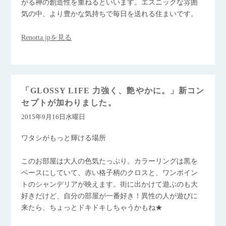
がる神の創造性を重ねるといいます。エスニックな雰囲
気の中、より豊かな気持ちで毎日を送れる住まいです。
Renotta.jpを見る
「GLOSSY LIFE 力強く、艶やかに。」新コン
セプトが加わりました。
2015年9月16日水曜日
ワタシがもっと輝ける場所
このお部屋は大人の色気たっぷり。カラーリングは黒を
ベースにしていて、赤い格子柄のクロスと、ワンポイン
トのシャンデリアが映えます。街に出かけて遊ぶのも大
好きだけど、自分の部屋が一番好き！異性の人が遊びに
来たら、ちょっとドキドキしちゃうかもね★