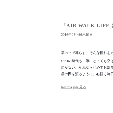
「AIR WALK L
2016年2月4日木曜日
雲の上で暮らす、そんな憧れを
いつの時代も、誰にとっても空
届かない…それならせめてお部
雲の間を渡るように、心軽く毎
Renotta.jpを見る