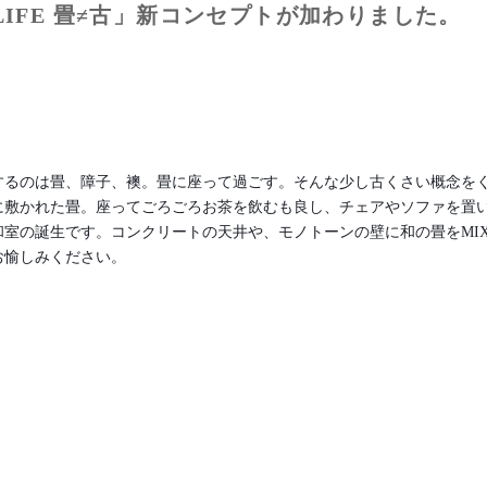
E LIFE 畳≠古」新コンセプトが加わりました。
するのは畳、障子、襖。畳に座って過ごす。そんな少し古くさい概念を
に敷かれた畳。座ってごろごろお茶を飲むも良し、チェアやソファを置
和室の誕生です。コンクリートの天井や、モノトーンの壁に和の畳をMI
お愉しみください。