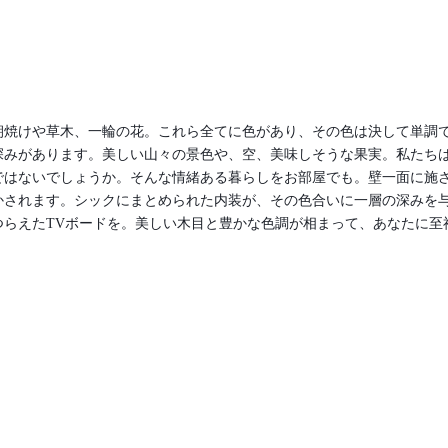
朝焼けや草木、一輪の花。これら全てに色があり、その色は決して単調
深みがあります。美しい山々の景色や、空、美味しそうな果実。私たち
ではないでしょうか。そんな情緒ある暮らしをお部屋でも。壁一面に施
かされます。シックにまとめられた内装が、その色合いに一層の深みを
つらえたTVボードを。美しい木目と豊かな色調が相まって、あなたに至