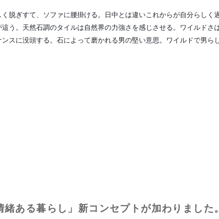
しく脱ぎすて、ソファに腰掛ける。日中とは違いこれからが自分らしく
が這う。天然石調のタイルは自然界の力強さを感じさせる。ワイルドさ
ナンスに没頭する。石によって磨かれる男の堅い意思。ワイルドで男ら
FE 情緒ある暮らし」新コンセプトが加わりました