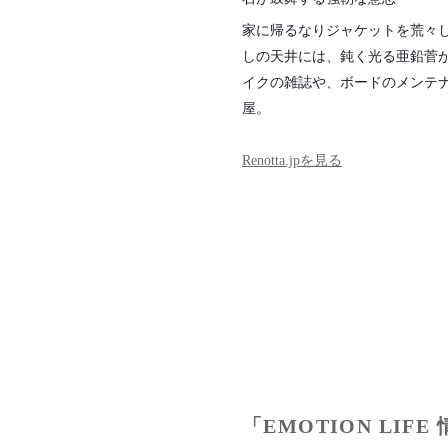
家に帰るなりジャケットを荒々
しの天井には、鈍く光る亜鉛菅
イクの雑誌や、ボードのメンテ
屋。
Renotta.jpを見る
「EMOTION LI