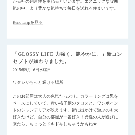
がる神の創造性を重ねるといいます。エスニックな雰囲
気の中、より豊かな気持ちで毎日を送れる住まいです。
Renotta.jpを見る
「GLOSSY LIFE 力強く、艶やかに。」新コン
セプトが加わりました。
2015年9月16日水曜日
ワタシがもっと輝ける場所
このお部屋は大人の色気たっぷり。カラーリングは黒を
ベースにしていて、赤い格子柄のクロスと、ワンポイン
トのシャンデリアが映えます。街に出かけて遊ぶのも大
好きだけど、自分の部屋が一番好き！異性の人が遊びに
来たら、ちょっとドキドキしちゃうかもね★