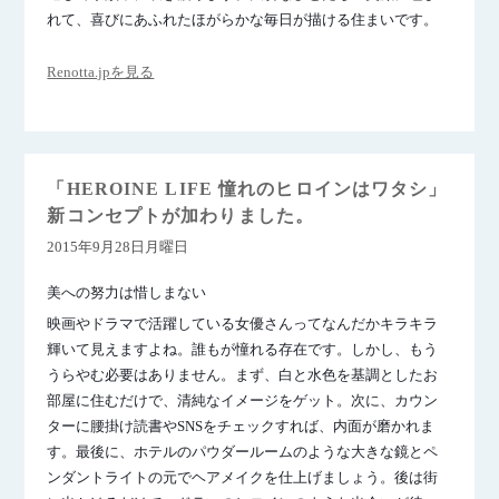
れて、喜びにあふれたほがらかな毎日が描ける住まいです。
Renotta.jpを見る
「HEROINE LIFE 憧れのヒロインはワタシ」
新コンセプトが加わりました。
2015年9月28日月曜日
美への努力は惜しまない
映画やドラマで活躍している女優さんってなんだかキラキラ
輝いて見えますよね。誰もが憧れる存在です。しかし、もう
うらやむ必要はありません。まず、白と水色を基調としたお
部屋に住むだけで、清純なイメージをゲット。次に、カウン
ターに腰掛け読書やSNSをチェックすれば、内面が磨かれま
す。最後に、ホテルのパウダールームのような大きな鏡とペ
ンダントライトの元でヘアメイクを仕上げましょう。後は街