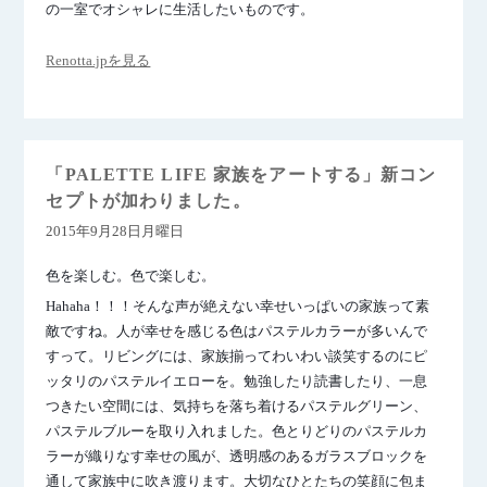
の一室でオシャレに生活したいものです。
Renotta.jpを見る
「PALETTE LIFE 家族をアートする」新コン
セプトが加わりました。
2015年9月28日月曜日
色を楽しむ。色で楽しむ。
Hahaha！！！そんな声が絶えない幸せいっぱいの家族って素
敵ですね。人が幸せを感じる色はパステルカラーが多いんで
すって。リビングには、家族揃ってわいわい談笑するのにピ
ッタリのパステルイエローを。勉強したり読書したり、一息
つきたい空間には、気持ちを落ち着けるパステルグリーン、
パステルブルーを取り入れました。色とりどりのパステルカ
ラーが織りなす幸せの風が、透明感のあるガラスブロックを
通して家族中に吹き渡ります。大切なひとたちの笑顔に包ま