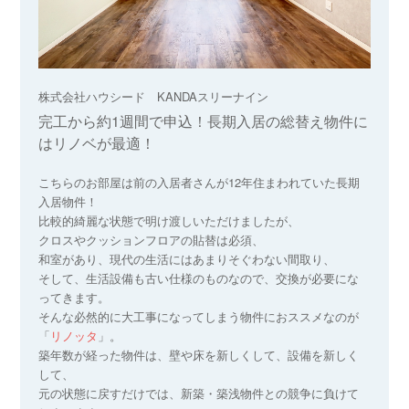
株式会社ハウシード KANDAスリーナイン
完工から約1週間で申込！長期入居の総替え物件に
はリノベが最適！
こちらのお部屋は前の入居者さんが12年住まわれていた長期
入居物件！
比較的綺麗な状態で明け渡しいただけましたが、
クロスやクッションフロアの貼替は必須、
和室があり、現代の生活にはあまりそぐわない間取り、
そして、生活設備も古い仕様のものなので、交換が必要にな
ってきます。
そんな必然的に大工事になってしまう物件におススメなのが
「
リノッタ
」。
築年数が経った物件は、壁や床を新しくして、設備を新しく
して、
元の状態に戻すだけでは、新築・築浅物件との競争に負けて