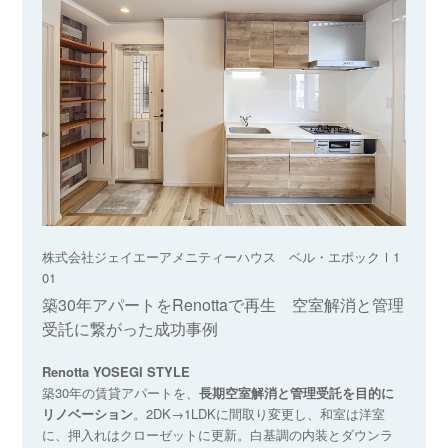
株式会社ジェイエーアメニティーハウス ベル・エポックⅠ1
01
築30年アパートをRenottaで再生 空室解消と管理
受託に繋がった成功事例
Renotta YOSEGI STYLE
築30年の賃貸アパートを、
長期空室解消と管理受託を目的に
リノベーション
。2DK→1LDKに間取り変更し、和室は洋室
に、押入れはクローゼットに更新。白基調の内装とダウンラ