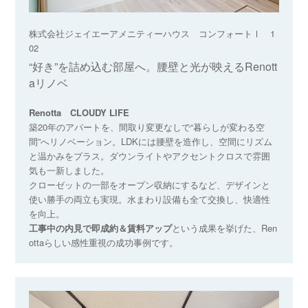
株式会社ジェイエーアメニティーハウス コンフォートⅠ 1
02
“好き”を詰め込む部屋へ。腰壁と光が映えるRenott
aリノベ
Renotta CLOUDY LIFE
築20年のアパートを、間取り変更なしで“暮らしが変わる空
間”へリノベーション。LDKには腰壁を造作し、空間にリズム
と温かみをプラス。ダウンライトやアクセントクロスで雰囲
気も一新しました。
クローゼットの一部をオープン収納にするなど、デザインと
使い勝手の両立も実現。水まわり設備も全て交換し、快適性
を向上。
工事中の内見で即成約＆賃料アップ
という成果を挙げた、Ren
ottaらしい感性重視の成功事例です。