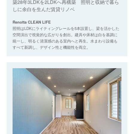
築28年3LDKを2LDKへ再構築 照明と収納で暮ら
しに余白を生んだ賃貸リノベ
Renotta CLEAN LIFE
照明はLDKにライティングレールを5本設置し、梁を活かした
空間演出で視覚的な広がりを創出。建具や床材は白を基調に
統一し、明るく清潔感のある室内へと再生。水まわり設備も
すべて新調し、デザイン性と機能性を両立。