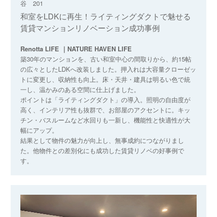
谷 201
和室をLDKに再生！ライティングダクトで魅せる
賃貸マンションリノベーション成功事例
Renotta LIFE ｜NATURE HAVEN LIFE
築30年のマンションを、古い和室中心の間取りから、約15帖
の広々としたLDKへ改装しました。押入れは大容量クローゼッ
トに変更し、収納性も向上。床・天井・建具は明るい色で統
一し、温かみのある空間に仕上げました。
ポイントは「ライティングダクト」の導入。照明の自由度が
高く、インテリア性も抜群で、お部屋のアクセントに。キッ
チン・バスルームなど水回りも一新し、機能性と快適性が大
幅にアップ。
結果として物件の魅力が向上し、無事成約につながりまし
た。他物件との差別化にも成功した賃貸リノベの好事例で
す。