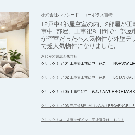
株式会社ハウシード コーポラス宮崎Ⅰ
12戸中4部屋空室の内、2部屋が
事中1部屋、工事後8日間で１部屋
が空室だった不人気物件が外壁デ
で超人気物件になりました。
お部屋の完成画像詳細
クリック！→101 工事着工前に申し込み！ NORWAY LIF
クリック！→102 工事着工前に申し込み！ BOTANICAL L
クリック！→305 工事中に申し込み！AZZURRO E MARRO
クリック！→203 完工後8日で申し込み！PROVENCE LIF
クリック！→ 外壁デザイン 完成画像はこちら！