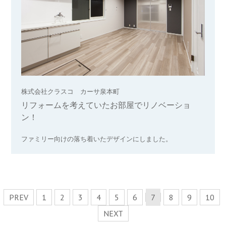
株式会社クラスコ カーサ泉本町
リフォームを考えていたお部屋でリノベーショ
ン！
ファミリー向けの落ち着いたデザインにしました。
PREV
1
2
3
4
5
6
7
8
9
10
NEXT