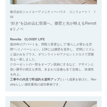
株式会社ジェイエーアメニティーハウス コンフォートⅠ 1
02
“好き”を詰め込む部屋へ。腰壁と光が映えるRenott
aリノベ
Renotta CLOUDY LIFE
築20年のアパートを、間取り変更なしで“暮らしが変わる空
間”へリノベーション。LDKには腰壁を造作し、空間にリズム
と温かみをプラス。ダウンライトやアクセントクロスで雰囲
気も一新しました。
クローゼットの一部をオープン収納にするなど、デザインと
使い勝手の両立も実現。水まわり設備も全て交換し、快適性
を向上。
工事中の内見で即成約＆賃料アップ
という成果を挙げた、Ren
ottaらしい感性重視の成功事例です。