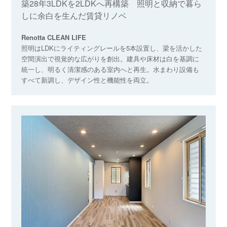
築28年3LDKを2LDKへ再構築 照明と収納で暮ら
しに余白を生んだ賃貸リノベ
Renotta CLEAN LIFE
照明はLDKにライティングレールを5本設置し、梁を活かした
空間演出で視覚的な広がりを創出。建具や床材は白を基調に
統一し、明るく清潔感のある室内へと再生。水まわり設備も
すべて新調し、デザイン性と機能性を両立。