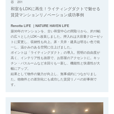
谷 201
和室をLDKに再生！ライティングダクトで魅せる
賃貸マンションリノベーション成功事例
Renotta LIFE ｜NATURE HAVEN LIFE
築30年のマンションを、古い和室中心の間取りから、約15帖
の広々としたLDKへ改装しました。押入れは大容量クローゼッ
トに変更し、収納性も向上。床・天井・建具は明るい色で統
一し、温かみのある空間に仕上げました。
ポイントは「ライティングダクト」の導入。照明の自由度が
高く、インテリア性も抜群で、お部屋のアクセントに。キッ
チン・バスルームなど水回りも一新し、機能性と快適性が大
幅にアップ。
結果として物件の魅力が向上し、無事成約につながりまし
た。他物件との差別化にも成功した賃貸リノベの好事例で
す。