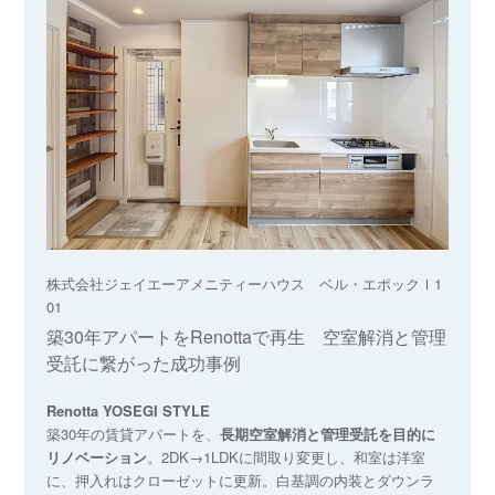
株式会社ジェイエーアメニティーハウス ベル・エポックⅠ1
01
築30年アパートをRenottaで再生 空室解消と管理
受託に繋がった成功事例
Renotta YOSEGI STYLE
築30年の賃貸アパートを、
長期空室解消と管理受託を目的に
リノベーション
。2DK→1LDKに間取り変更し、和室は洋室
に、押入れはクローゼットに更新。白基調の内装とダウンラ