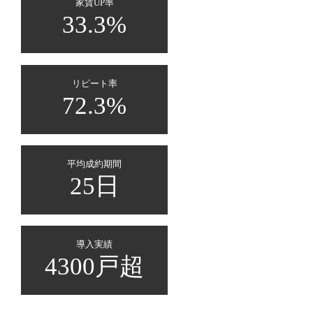
家賃UP率
33.3%
リピート率
72.3%
平均成約期間
25日
導入実績
4300戸超