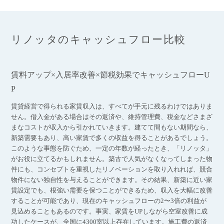
リノッタのキャッシュフロー比較
賃料アップ×入居率改善×節税効果でキャッシュフローU
P
賃貸経営で得られる家賃収入は、すべてが手元に残るわけではありま
せん。借入金がある場合はその返済や、維持管理費、税金などさまざ
まなコストが収入から引かれていきます。建てて間もない期間なら、
新築需要もあり、高い家賃で多くの収益を得ることがあるでしょう。
このような事態を防ぐため、一定の年数が経ったとき、「リノッタ」
がお役に立てるかもしれません。築古で人気がなくなってしまった物
件にも、コンセプトを重視したリノベーションを取り入れれば、競合
物件にない独自性を与えることができます。その結果、新築に近い家
賃設定でも、根強い需要を保つことができるため、収入を大幅に改善
することが可能であり、現在のキャッシュフローの2〜3倍の利益が
見込めることもあるのです。事実、家賃をUPしながら空室改善に成
功したケースが、全国に4300室以上存在しています。施工費の返済