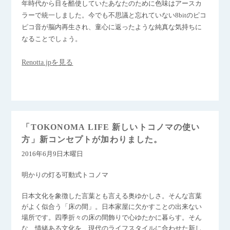
年時代から目を酷使していたあなたのために色味はアースカ
ラーで統一しました。今でも不思議と忘れていない8bitのピコ
ピコ音が脳内再生され、童心に返ったような純真な気持ちに
なることでしょう。
Renotta.jpを見る
「TOKONOMA LIFE 新しいトコノマの使い
方」新コンセプトが加わりました。
2016年6月9日木曜日
明かりの灯る可動式トコノマ
日本文化を象徴した言葉とも言える奥ゆかしさ。そんな言葉
がよく似合う「床の間」。日本家屋に欠かすことの出来ない
場所です。四季折々の床の間飾りで心ゆたかに暮らす。そん
な、情緒ある文化を、現代のライフスタイルに合わせた新し