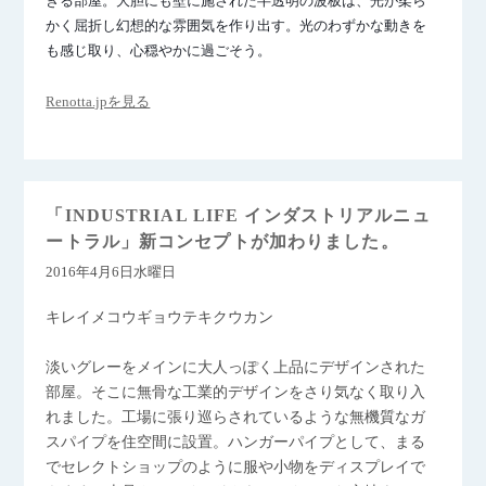
きる部屋。大胆にも壁に施された半透明の波板は、光が柔ら
かく屈折し幻想的な雰囲気を作り出す。光のわずかな動きを
も感じ取り、心穏やかに過ごそう。
Renotta.jpを見る
「INDUSTRIAL LIFE インダストリアルニュ
ートラル」新コンセプトが加わりました。
2016年4月6日水曜日
キレイメコウギョウテキクウカン
淡いグレーをメインに大人っぽく上品にデザインされた
部屋。そこに無骨な工業的デザインをさり気なく取り入
れました。工場に張り巡らされているような無機質なガ
スパイプを住空間に設置。ハンガーパイプとして、まる
でセレクトショップのように服や小物をディスプレイで