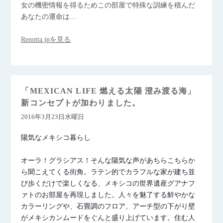
女の機密情報を得るためこの部屋で特殊な訓練を積んだ
あなたの運命は…
Renotta.jpを見る
「MEXICAN LIFE 燃える太陽 澄み渡る海」
新コンセプトが加わりました。
2016年3月23日水曜日
陽気なメキシコ暮らし
オーラ！グラシアス！そんな陽気な声があちらこちらか
ら聞こえてくる街角。ラテン的でカラフルな家が建ち並
び歩くだけで楽しくなる、メキシコの世界遺産グアナフ
ァトのお部屋を再現しました。人々を魅了する鮮やかな
カラーリングや、石畳調のフロア、アーチ型の下がり壁
がメキシカンムードをぐんと盛り上げています。住む人