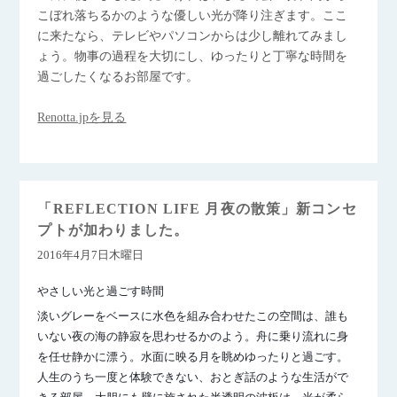
こぼれ落ちるかのような優しい光が降り注ぎます。ここ
に来たなら、テレビやパソコンからは少し離れてみまし
ょう。物事の過程を大切にし、ゆったりと丁寧な時間を
過ごしたくなるお部屋です。
Renotta.jpを見る
「REFLECTION LIFE 月夜の散策」新コンセ
プトが加わりました。
2016年4月7日木曜日
やさしい光と過ごす時間
淡いグレーをベースに水色を組み合わせたこの空間は、誰も
いない夜の海の静寂を思わせるかのよう。舟に乗り流れに身
を任せ静かに漂う。水面に映る月を眺めゆったりと過ごす。
人生のうち一度と体験できない、おとぎ話のような生活がで