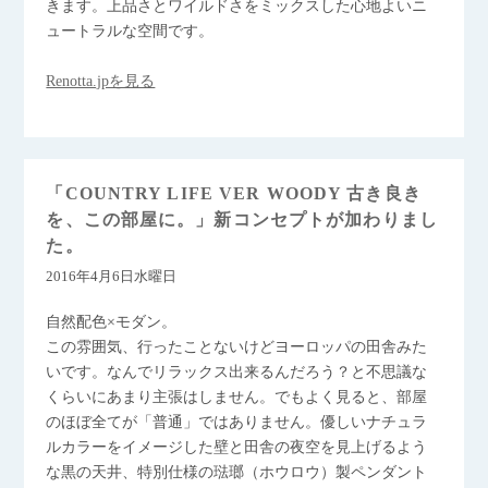
きます。上品さとワイルドさをミックスした心地よいニ
ュートラルな空間です。
Renotta.jpを見る
「COUNTRY LIFE VER WOODY 古き良き
を、この部屋に。」新コンセプトが加わりまし
た。
2016年4月6日水曜日
自然配色×モダン。
この雰囲気、行ったことないけどヨーロッパの田舎みた
いです。なんでリラックス出来るんだろう？と不思議な
くらいにあまり主張はしません。でもよく見ると、部屋
のほぼ全てが「普通」ではありません。優しいナチュラ
ルカラーをイメージした壁と田舎の夜空を見上げるよう
な黒の天井、特別仕様の琺瑯（ホウロウ）製ペンダント