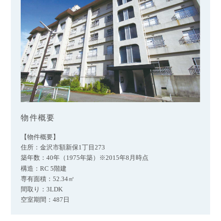
物件概要
【物件概要】
住所：金沢市額新保1丁目273
築年数：40年（1975年築）※2015年8月
時点
構造：RC 5階建
専有面積：52.34㎡
間取り：3LDK
空室期間：487日