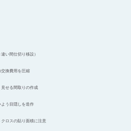
き違い間仕切り移設）
の交換費用を圧縮
く見せる間取りの作成
いよう目隠しを造作
トクロスの貼り面積に注意