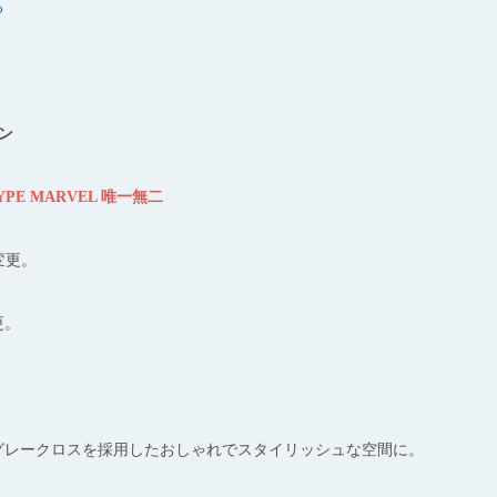
る
ョン
TYPE MARVEL 唯一無二
変更。
更。
グレークロスを採用したおしゃれでスタイリッシュな空間に。